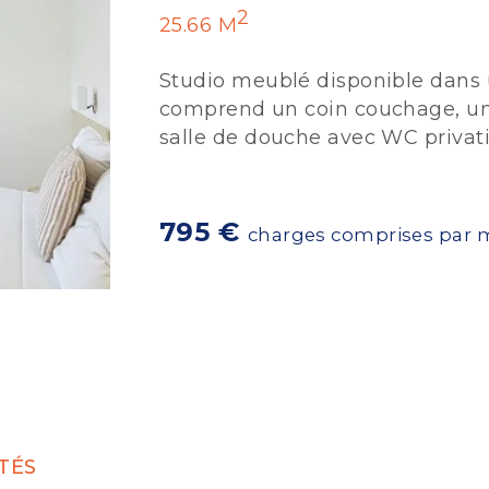
2
25.66 M
Studio meublé disponible dans u
comprend un coin couchage, un
salle de douche avec WC privatifs
795 €
charges comprises par 
TÉS