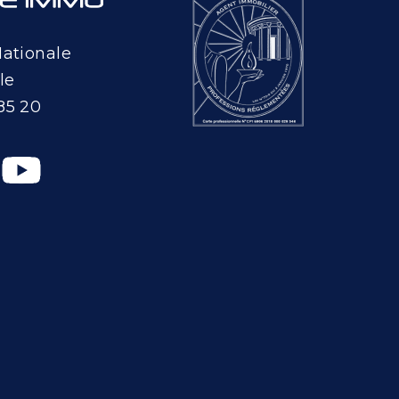
Nationale
le
85 20