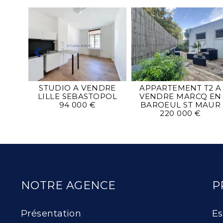
DRE
POL
STUDIO A VENDRE
APPARTEMENT T2 A
LILLE SEBASTOPOL
VENDRE
MARCQ EN
94 000 €
BAROEUL ST MAUR
220 000 €
NOTRE AGENCE
P
Présentation
Es