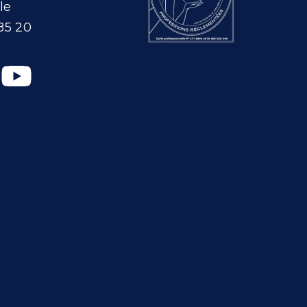
le
85 20