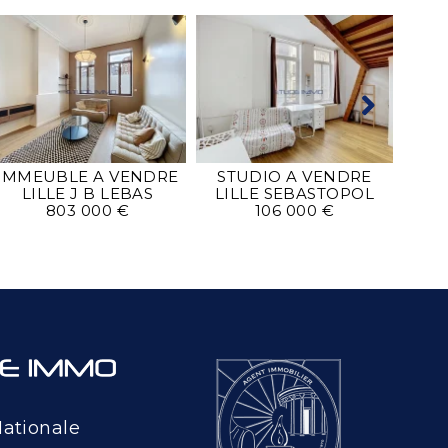
MA
L
IMMEUBLE A VENDRE
STUDIO A VENDRE
LILLE J B LEBAS
LILLE SEBASTOPOL
803 000 €
106 000 €
Nationale