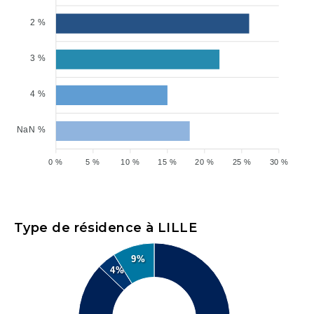
2 %
3 %
4 %
NaN %
0 %
5 %
10 %
15 %
20 %
25 %
30 %
Type de résidence à LILLE
9%
4%