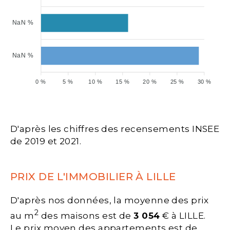
NaN %
NaN %
0 %
5 %
10 %
15 %
20 %
25 %
30 %
D'après les chiffres des recensements INSEE
de 2019 et 2021.
PRIX DE L'IMMOBILIER À LILLE
D'après nos données, la moyenne des prix
2
au m
des maisons est de
3 054
€ à LILLE.
Le prix moyen des appartements est de