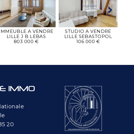
IMMEUBLE A VENDRE
STUDIO A VENDRE
MA
LILLE J B LEBAS
LILLE SEBASTOPOL
L
803 000 €
106 000 €
Nationale
le
85 20