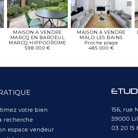
MAISON A VENDRE
MAISON A VENDRE
MARCQ EN BAROEUL
MALO LES BAINS
MARCQ HIPPODROME
Proche plage
598 000 €
485 000 €
RATIQUE
156, rue 
timez votre bien
59000 Lil
 recherche
03 20 15 
n espace vendeur