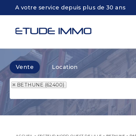
A votre service depuis plus de 30 ans
Vente
Location
BETHUNE (62400)
ACCUEIL
>
SECTEUR NORD OUEST DE LILLE
>
BETHUNE
>
PA