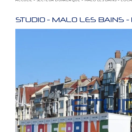
STUDIO
-
MALO LES BAINS
-