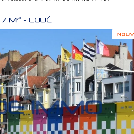
2
17 M
-
LOUÉ