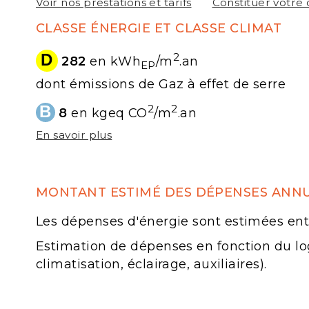
Voir nos prestations et tarifs
Constituer votre 
CLASSE ÉNERGIE ET CLASSE CLIMAT
D
2
282
en kWh
/m
.an
EP
dont émissions de Gaz à effet de serre
B
2
2
8
en kgeq CO
/m
.an
En savoir plus
MONTANT ESTIMÉ DES DÉPENSES ANNU
Les dépenses d'énergie sont estimées entr
Estimation de dépenses en fonction du log
climatisation, éclairage, auxiliaires).