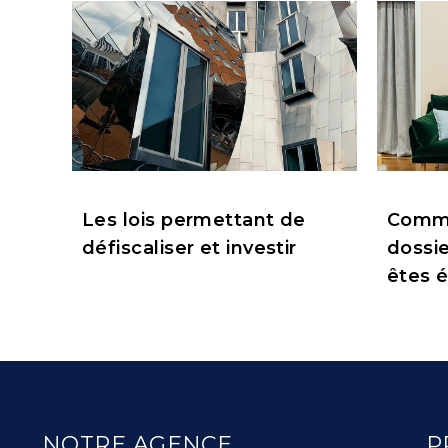
Les lois permettant de
Comme
défiscaliser et investir
dossie
êtes é
NOTRE AGENCE
P