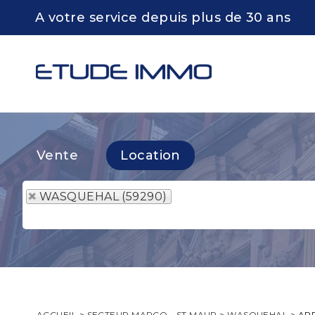
A votre service depuis plus de 30 ans
Vente
Location
WASQUEHAL (59290)
ACCUEIL
>
SECTEUR MARCQ - ST MAUR
>
WASQUEHAL
>
AP