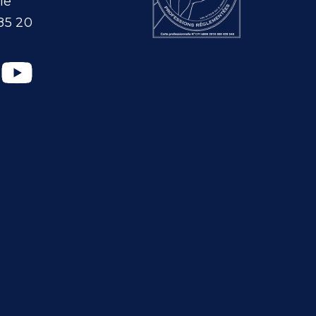
le
85 20