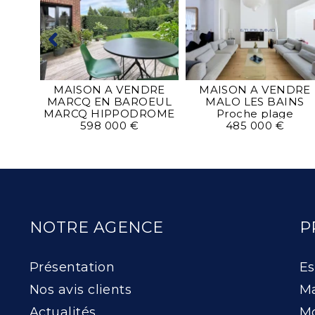
MAUR
MAISON A VENDRE
MAISON A VENDRE
MARCQ EN BAROEUL
MALO LES BAINS
MARCQ HIPPODROME
Proche plage
598 000 €
485 000 €
NOTRE AGENCE
P
Présentation
Es
Nos avis clients
Ma
Actualités
Mo