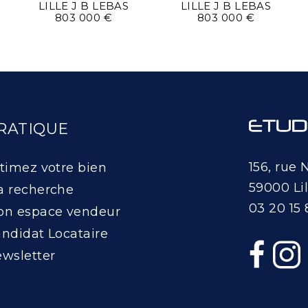
LILLE J B LEBAS
LILLE J B LEBAS
803 000 €
803 000 €
RATIQUE
156, rue 
timez votre bien
59000 Lil
 recherche
03 20 15 
n espace vendeur
ndidat Locataire
wsletter