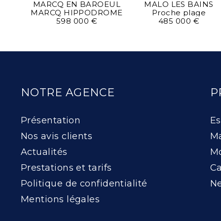
MARCQ EN BAROEUL
MALO LES BAINS
MAUR
MARCQ HIPPODROME
Proche plage
598 000 €
485 000 €
NOTRE AGENCE
P
Présentation
Es
Nos avis clients
Ma
Actualités
Mo
Prestations et tarifs
Ca
Politique de confidentialité
Ne
Mentions légales