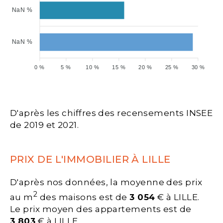
NaN %
NaN %
0 %
5 %
10 %
15 %
20 %
25 %
30 %
D'après les chiffres des recensements INSEE
de 2019 et 2021.
PRIX DE L'IMMOBILIER À LILLE
D'après nos données, la moyenne des prix
2
au m
des maisons est de
3 054
€ à LILLE.
Le prix moyen des appartements est de
3 803
€ à LILLE.