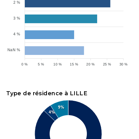
2 %
3 %
4 %
NaN %
0 %
5 %
10 %
15 %
20 %
25 %
30 %
Type de résidence à LILLE
9%
4%