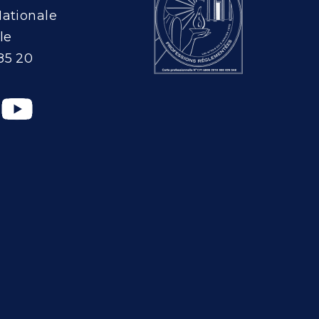
Nationale
le
85 20