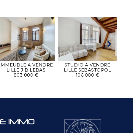
MA
L
IMMEUBLE A VENDRE
STUDIO A VENDRE
LILLE J B LEBAS
LILLE SEBASTOPOL
803 000 €
106 000 €