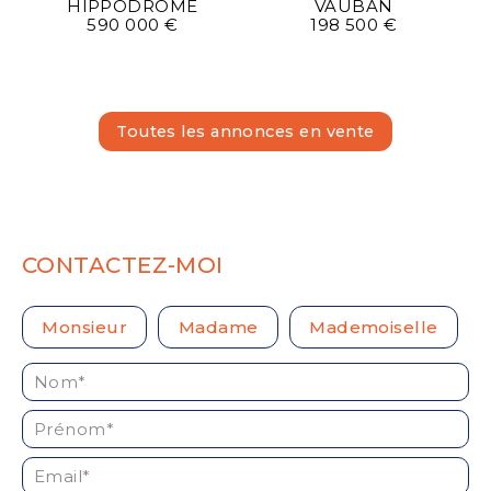
HIPPODROME
VAUBAN
590 000 €
198 500 €
Toutes les annonces en vente
CONTACTEZ-MOI
Civilité :
Monsieur
Madame
Mademoiselle
Nom* :
Prénom* :
Email* :