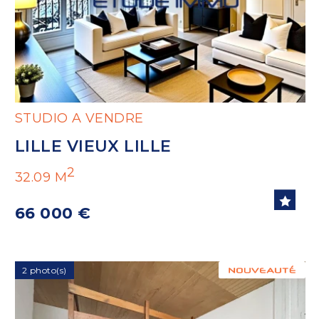
STUDIO A VENDRE
LILLE VIEUX LILLE
2
32.09 M
66 000 €
2 photo(s)