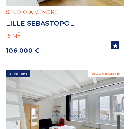
STUDIO A VENDRE
LILLE SEBASTOPOL
2
15 M
106 000 €
4 photo(s)