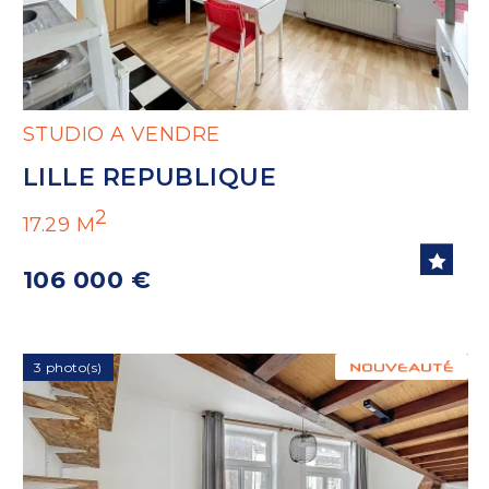
STUDIO A VENDRE
LILLE REPUBLIQUE
2
17.29 M
106 000 €
3 photo(s)