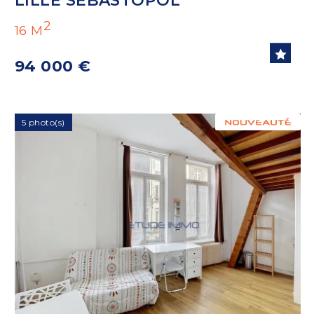
LILLE SEBASTOPOL
2
16 M
94 000 €
5 photo(s)