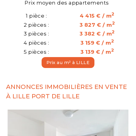
Prix moyen des appartements
2
1 pièce :
4 415 € / m
2
2 pièces :
3 827 € / m
2
3 pièces :
3 382 € / m
2
4 pièces :
3 159 € / m
2
5 pièces :
3 139 € / m
Prix au m² à LILLE
ANNONCES IMMOBILIÈRES EN VENTE
À LILLE PORT DE LILLE