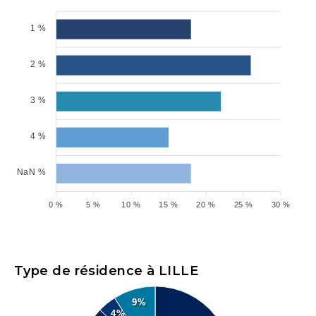
1 %
2 %
3 %
4 %
NaN %
0 %
5 %
10 %
15 %
20 %
25 %
30 %
Type de résidence à LILLE
9%
4%