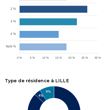
2 %
3 %
4 %
NaN %
0 %
5 %
10 %
15 %
20 %
25 %
30 %
Type de résidence à LILLE
9%
4%