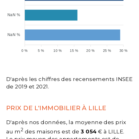
NaN %
NaN %
0 %
5 %
10 %
15 %
20 %
25 %
30 %
D'après les chiffres des recensements INSEE
de 2019 et 2021.
PRIX DE L'IMMOBILIER À LILLE
D'après nos données, la moyenne des prix
2
au m
des maisons est de
3 054
€ à LILLE.
Le prix moyen des appartements est de