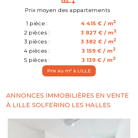
Prix moyen des appartements
2
1 pièce :
4 415 € / m
2
2 pièces :
3 827 € / m
2
3 pièces :
3 382 € / m
2
4 pièces :
3 159 € / m
2
5 pièces :
3 139 € / m
Prix au m² à LILLE
ANNONCES IMMOBILIÈRES EN VENTE
À LILLE SOLFERINO LES HALLES