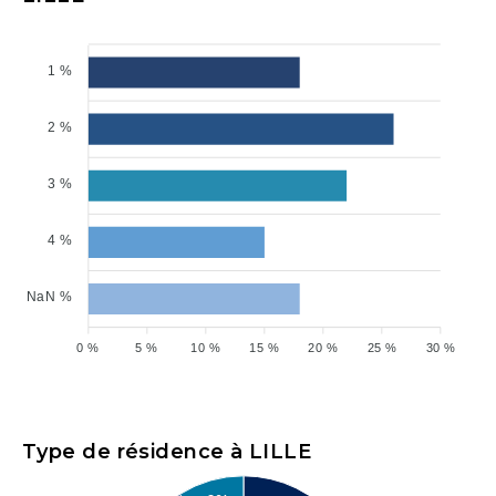
1 %
2 %
3 %
4 %
NaN %
0 %
5 %
10 %
15 %
20 %
25 %
30 %
Type de résidence à LILLE